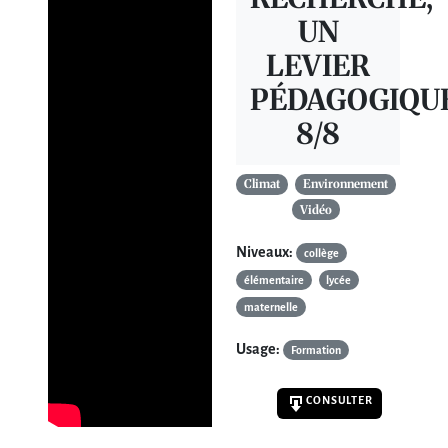
UN
LEVIER
PÉDAGOGIQU
8/8
Climat
Environnement
Vidéo
Niveaux:
collège
élémentaire
lycée
maternelle
Usage:
Formation
CONSULTER