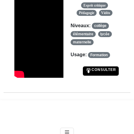
Esprit critique
Pédagogie
Vidéo
Niveaux:
collège
élémentaire
lycée
maternelle
Usage:
Formation
CONSULTER